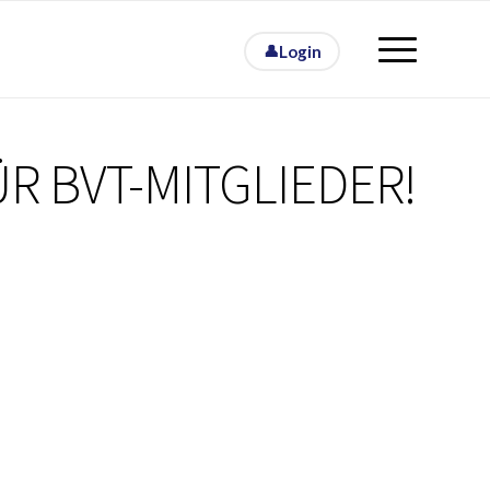
Login
R BVT-MITGLIEDER!
Office 365
Outlook Live