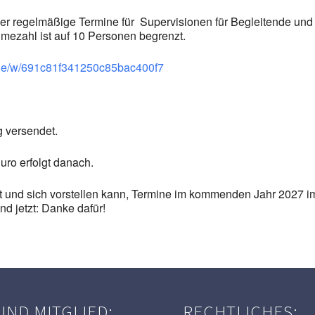
lieder regelmäßige Termine für Supervisionen für Begleitende u
mezahl ist auf 10 Personen begrenzt.
o.de/w/691c81f341250c85bac400f7
g versendet.
ro erfolgt danach.
 und sich vorstellen kann, Termine im kommenden Jahr 2027 im 
nd jetzt: Danke dafür!
SIND MITGLIED:
RECHTLICHES: