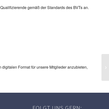
nd Qualifizierende gemäß der Standards des BVTs an.
03
digitalen Format für unsere Mitglieder anzubieten,
Ba
Tr
FOLGT UNS GERN: